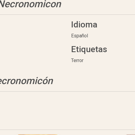
 Necronomicon
Idioma
Español
Etiquetas
Terror
ecronomicón