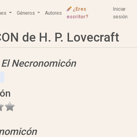
¿Eres
Iniciar
ones
Géneros
Autores
escritor?
sesión
 de H. P. Lovecraft
e
El Necronomicón
ión
onomicón