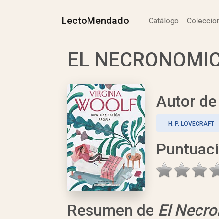
LectoMendado
Catálogo
Colecci
EL NECRONOMICON
Autor d
H. P. LOVECRAFT
Puntuac
Resumen de
El Necr