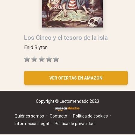
Los Cinco y el tesoro de la isla
Enid Blyton
VER OFERTAS EN AMAZON
Copyright © Lectomendado 2023
·
·
·
Quiénes somos
Contacto
Política de cookies
·
Información Legal
Política de privacidad