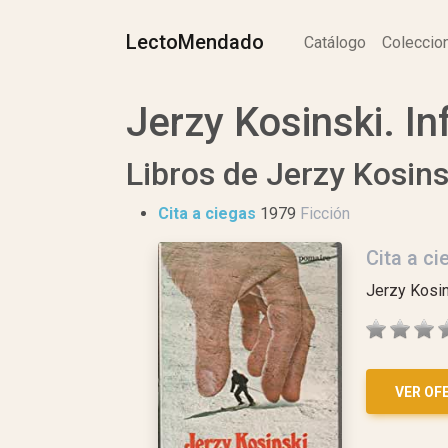
LectoMendado
Catálogo
Colecci
Jerzy Kosinski. In
Libros de Jerzy Kosins
Cita a ciegas
1979
Ficción
Cita a ci
Jerzy Kosi
VER OF