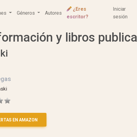
¿Eres
Iniciar
ones
Géneros
Autores
escritor?
sesión
formación y libros public
ki
egas
nski
ERTAS EN AMAZON