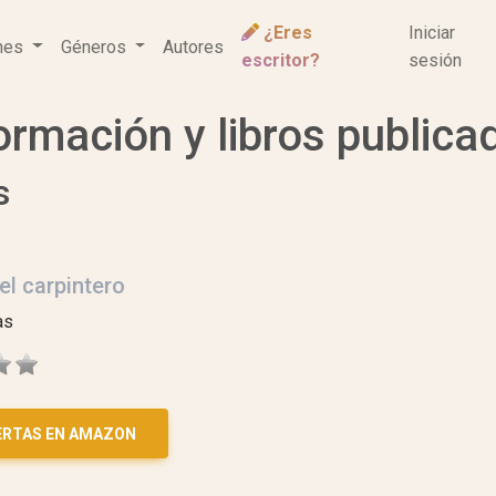
¿Eres
Iniciar
ones
Géneros
Autores
escritor?
sesión
ormación y libros publica
s
del carpintero
as
ERTAS EN AMAZON