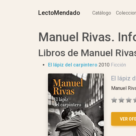
LectoMendado
Catálogo
Colecci
Manuel Rivas. Inf
Libros de Manuel Riva
El lápiz del carpintero
2010
Ficción
El lápiz 
Manuel Riv
VER OF