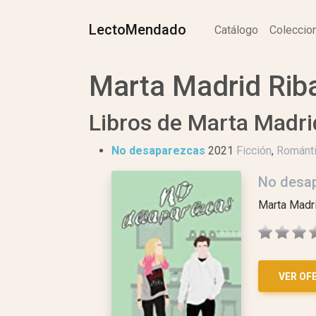
LectoMendado
Catálogo
Colecci
Marta Madrid Riba
Libros de Marta Madri
No desaparezcas
2021
Ficción
,
Románt
No desa
Marta Madr
VER OF