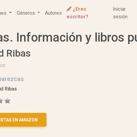
¿Eres
Iniciar
ones
Géneros
Autores
escritor?
sesión
s. Información y libros p
d Ribas
ico
parezcas
id Ribas
ERTAS EN AMAZON