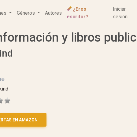
¿Eres
Iniciar
ones
Géneros
Autores
escritor?
sesión
nformación y libros publi
ind
me
kind
ERTAS EN AMAZON