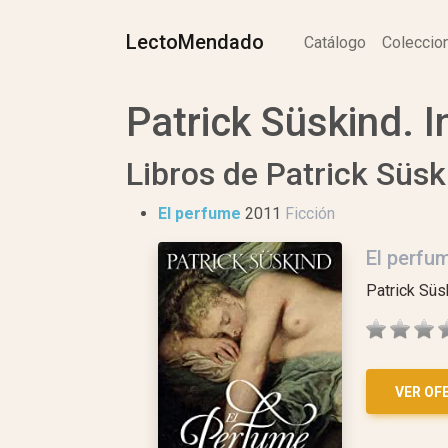
LectoMendado
Catálogo
Colecci
Patrick Süskind. I
Libros de Patrick Süsk
El perfume
2011
Ficción
El perfu
Patrick Süs
VER OF