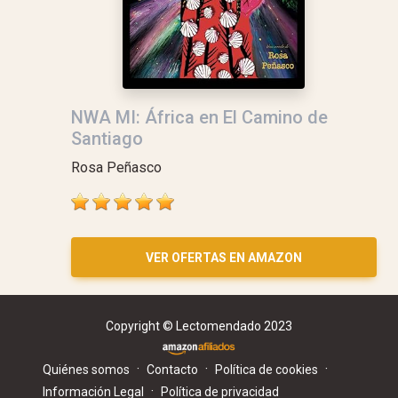
NWA MI: África en El Camino de
Santiago
Rosa Peñasco
VER OFERTAS EN AMAZON
Copyright © Lectomendado 2023
·
·
·
Quiénes somos
Contacto
Política de cookies
·
Información Legal
Política de privacidad