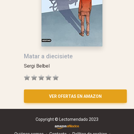
Matar a diecisiete
Sergi Belbel
VER OFERTAS EN AMAZON
Copyright © Lectomendado 2023
·
·
·
Quiénes somos
Contacto
Política de cookies