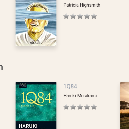
Patricia Highsmith
n
1Q84
Haruki Murakami