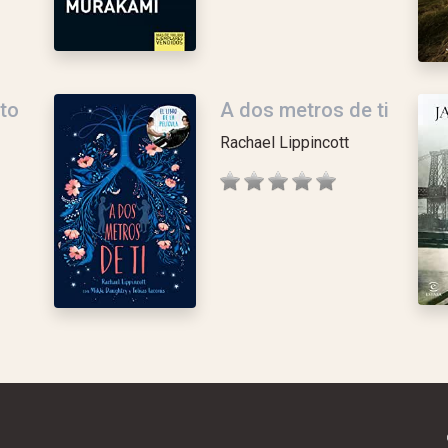
to
A dos metros de ti
Rachael Lippincott