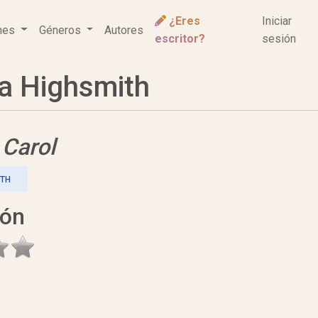
¿Eres
Iniciar
ones
Géneros
Autores
escritor?
sesión
a Highsmith
e
Carol
ITH
ión