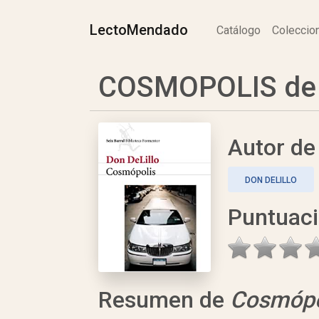
LectoMendado
Catálogo
Colecci
COSMOPOLIS de 
Autor d
DON DELILLO
Puntuac
Resumen de
Cosmópo