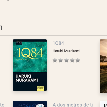
n
1Q84
Haruki Murakami
to
A dos metros de ti