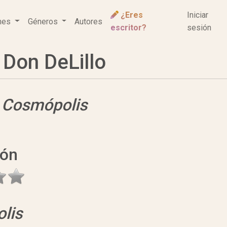
¿Eres
Iniciar
ones
Géneros
Autores
escritor?
sesión
Don DeLillo
e
Cosmópolis
ión
lis