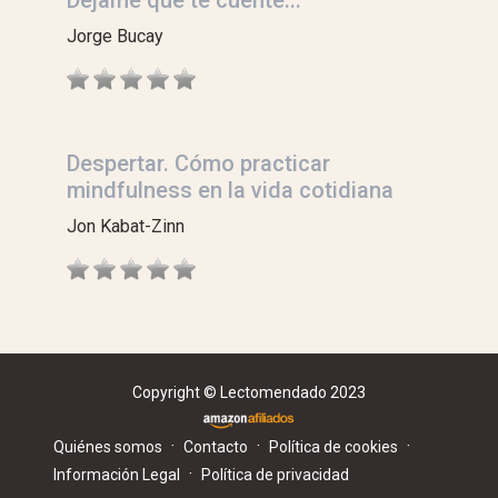
Déjame que te cuente...
Jorge Bucay
Despertar. Cómo practicar
mindfulness en la vida cotidiana
Jon Kabat-Zinn
Copyright © Lectomendado 2023
·
·
·
Quiénes somos
Contacto
Política de cookies
·
Información Legal
Política de privacidad