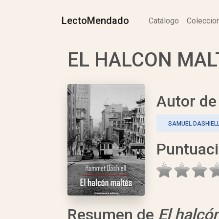
LectoMendado
Catálogo
Colecci
EL HALCON MALT
Autor d
SAMUEL DASHIEL
Puntuac
Resumen de
El halcó