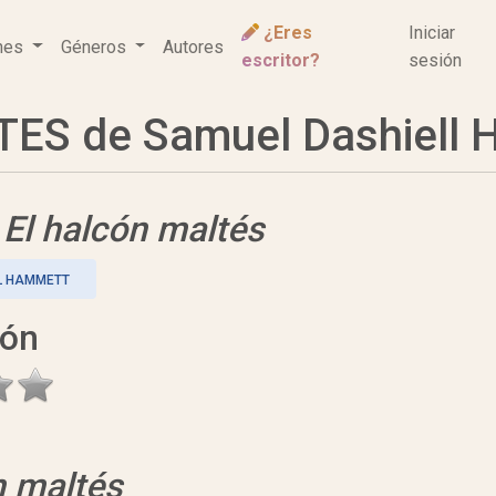
¿Eres
Iniciar
ones
Géneros
Autores
escritor?
sesión
ES de Samuel Dashiell 
e
El halcón maltés
L HAMMETT
ión
n maltés