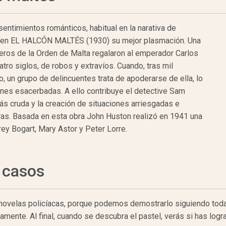
ntimientos románticos, habitual en la narativa de
en EL HALCÓN MALTÉS (1930) su mejor plasmación. Una
lleros de la Orden de Malta regalaron al emperador Carlos
tro siglos, de robos y extravíos. Cuando, tras mil
o, un grupo de delincuentes trata de apoderarse de ella, lo
iones esacerbadas. A ello contribuye el detective Sam
s cruda y la creación de situaciones arriesgadas e
as. Basada en esta obra John Huston realizó en 1941 una
ey Bogart, Mary Astor y Peter Lorre.
 casos
 novelas policíacas, porque podemos demostrarlo siguiendo todas
ente. Al final, cuando se descubra el pastel, verás si has logr