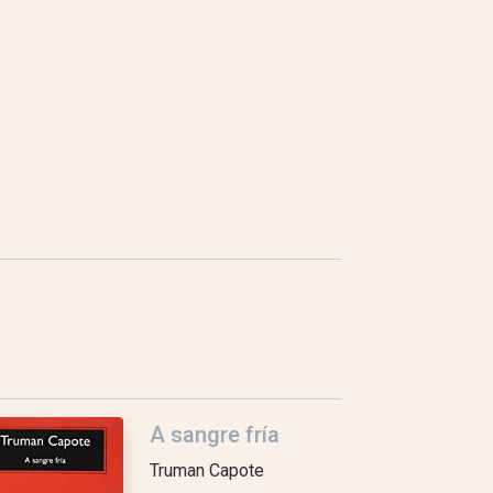
A sangre fría
Truman Capote