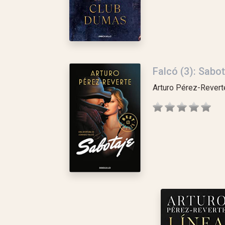
Falcó (3): Sabot
Arturo Pérez-Revert