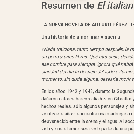
Resumen de
El italia
LA NUEVA NOVELA DE ARTURO PÉREZ-R
Una
historia de
amor, mar y
guerra
«Nada traiciona, tanto tiempo después, la m
un perro y unos libros. Qué otra cosa, decid
ese hombre para siempre. Ignora qué habrá 
claridad del día la despeje del todo e ilumi
momento, sin duda alguna, desearía morir si
En los años 1942 y 1943, durante la Segund
dañaron catorce barcos aliados en Gibraltar y
hechos reales, sólo algunos personajes y sit
veintisiete años, encuentra una madrugada m
desvanecido entre la arena y el agua. Al soc
vida y que el amor será sólo parte de una pe