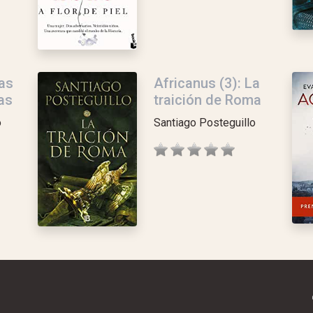
Las
Africanus (3): La
as
traición de Roma
o
Santiago Posteguillo