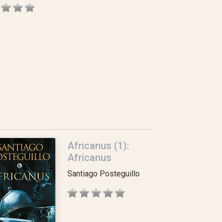
Africanus (1):
Africanus
Santiago Posteguillo