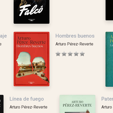
aje
Hombres buenos
e
Arturo Pérez-Reverte
Línea de fuego
Pate
Arturo Pérez-Reverte
Arturo