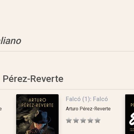
aliano
o Pérez-Reverte
Falcó (1): Falcó
e
Arturo Pérez-Reverte