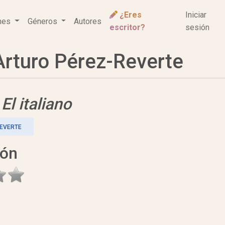
¿Eres
Iniciar
ones
Géneros
Autores
escritor?
sesión
rturo Pérez-Reverte
e
El italiano
EVERTE
ión