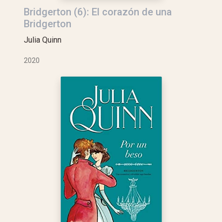
Bridgerton (6): El corazón de una
Bridgerton
Julia Quinn
2020