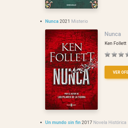
Nunca
2021
Misterio
Nunca
Ken Follett
VER OF
Un mundo sin fin
2017
Novela Histórica