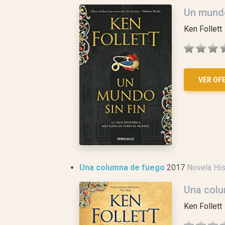
Un mundo
Ken Follett
VER OF
Una columna de fuego
2017
Novela His
Una col
Ken Follett