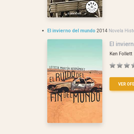
El invierno del mundo
2014
Novela Hist
El invie
Ken Follett
VER OF