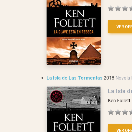
VER OF
La Isla de Las Tormentas
2018
Novela 
La Isla 
Ken Follett
VER OF