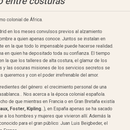
o entre costuras
o colonial de África.
rid en los meses convulsos previos al alzamiento
hombre a quien apenas conoce. Juntos se instalan en
nte en la que todo lo impensable puede hacerse realidad.
ona en quien ha depositado toda su confianza. El tiempo
n la que los talleres de alta costura, el glamur de los
s y las oscuras misiones de los servicios secre­tos se
nes queremos y con el poder irrefrenable del amor.
redientes del género: el creci­miento personal de una
asablanca… Nos acerca a la época colonial espa­ñola.
hecho de que mientras en Francia o en Gran Bretaña existía
aux, Foster, Kipling
...), en España apenas se ha sacado
je a los hombres y mujeres que vivieron allí. Además la
onocido para el gran público: Juan Luis Beigbeder, el