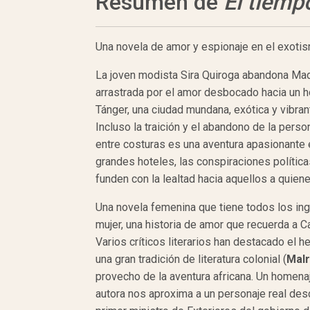
Resumen de
El tiemp
Una novela de amor y espionaje en el exotism
La joven modista Sira Quiroga abandona Mad
arrastrada por el amor des­bocado hacia un 
Tánger, una ciudad mundana, exótica y vibra
Incluso la traición y el abandono de la pers
entre costuras es una aventu­ra apasionante e
grandes hoteles, las conspiraciones política
funden con la lealtad hacia aque­llos a quie
Una novela femenina que tiene todos los ing
mujer, una historia de amor que recuerda a C
Varios críticos literarios han destacado el 
una gran tradición de literatura colo­nial (
Malr
prove­cho de la aventura africana. Un homena
autora nos aproxima a un personaje real desc