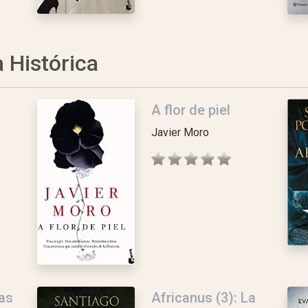
a Histórica
A flor de piel
Javier Moro
Las
Africanus (3): La