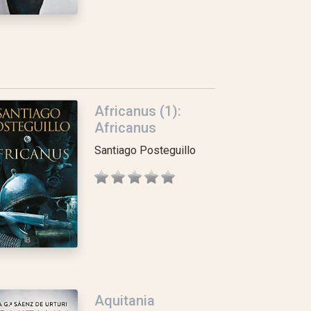
Africanus (1):
Africanus
Santiago Posteguillo
Aquitania