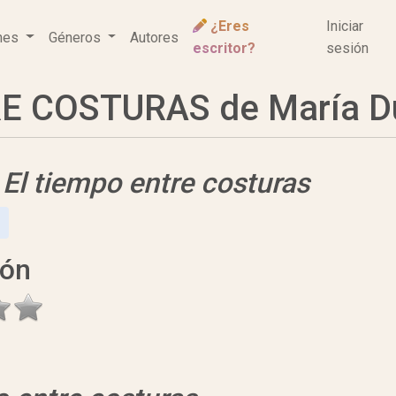
¿Eres
Iniciar
ones
Géneros
Autores
escritor?
sesión
E COSTURAS de María D
e
El tiempo entre costuras
ión