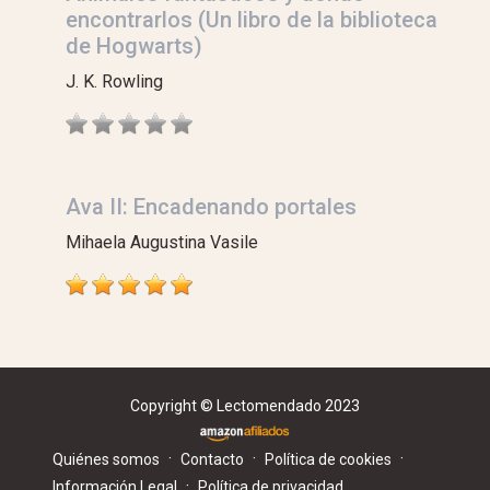
encontrarlos (Un libro de la biblioteca
de Hogwarts)
J. K. Rowling
Ava II: Encadenando portales
Mihaela Augustina Vasile
Copyright © Lectomendado 2023
·
·
·
Quiénes somos
Contacto
Política de cookies
·
Información Legal
Política de privacidad