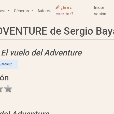
¿Eres
Iniciar
ones
Géneros
Autores
escritor?
sesión
VENTURE de Sergio Bayar
e
El vuelo del Adventure
ÁLVAREZ
ión
 del Adventure