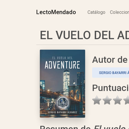
LectoMendado
Catálogo
Colecci
EL VUELO DEL AD
Autor d
SERGIO BAYARRI 
Puntuac
Resumen de
El vuelo