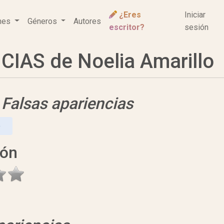
¿Eres
Iniciar
ones
Géneros
Autores
escritor?
sesión
IAS de Noelia Amarillo
e
Falsas apariencias
O
ión