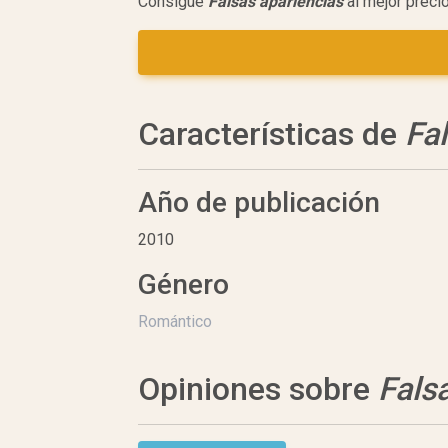
Consigue
Falsas apariencias
al mejor preci
Características de
Fa
Año de publicación
2010
Género
Romántico
Opiniones sobre
Fals