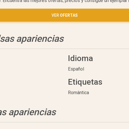
o. Encuentra las mejores ofertas, precios y consigue un ejemplar
VER
OFERTAS
lsas apariencias
Idioma
Español
Etiquetas
Romántica
as apariencias