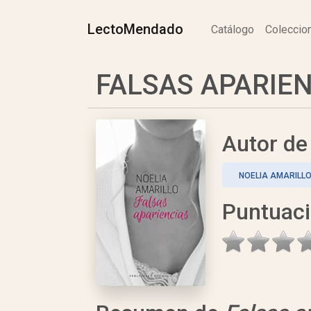
LectoMendado
Catálogo
Colecci
FALSAS APARIENC
Autor d
NOELIA AMARILL
Puntuac