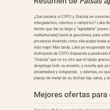
Resumen de
Falsas a
¿Qué pasaría si C3PO y Drácula se conociera
intergaláctico, robótico o vampírico? Luka ll
tenido que dar un largo y “agradable” paseo 
malhumorada) hasta la gasolinera, para colmo
presencia divertido como ella acaba tirada en
más majo! Mas tarde, Luka ya recuperada se 
disfrazada de C3PO dispuesta a pasárselo bi
“Drácula” que no es otro que el tipejo gracio
despliega todo su encanto, y resulta que ya n
encantadora y estupenda… y además, es que 
placas de metal de su disfraz hay carne, y l
Mejores ofertas par