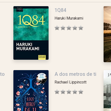
1Q84
Haruki Murakami
to
A dos metros de ti
Rachael Lippincott