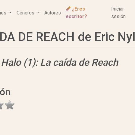
¿Eres
Iniciar
ones
Géneros
Autores
escritor?
sesión
IDA DE REACH de Eric Ny
e
Halo (1): La caída de Reach
ión