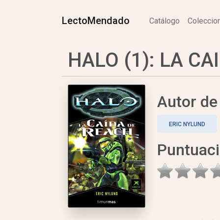
LectoMendado
Catálogo
Colecci
HALO (1): LA CA
Autor d
ERIC NYLUND
Puntuac