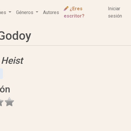
¿Eres
Iniciar
ones
Géneros
Autores
escritor?
sesión
 Godoy
e
Heist
ión