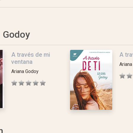
a Godoy
A través de mi
A tra
ventana
Ariana
Ariana Godoy
n