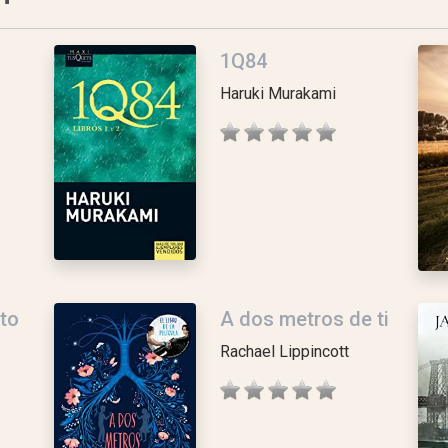
1Q84
Haruki Murakami
to
A dos metros de ti
Rachael Lippincott