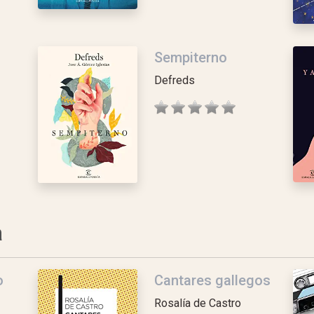
Sempiterno
Defreds
a
o
Cantares gallegos
Rosalía de Castro