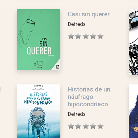
Casi sin querer
Defreds
l
Historias de un
náufrago
hipocondríaco
Defreds