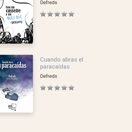
Defreds
Cuando abras el
paracaídas
Defreds