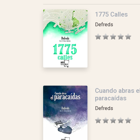
1775 Calles
Defreds
Cuando abras e
paracaídas
Defreds