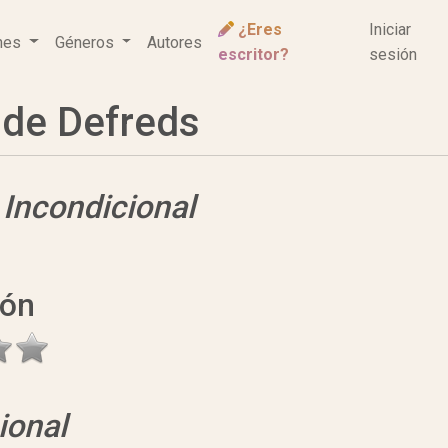
¿Eres
Iniciar
ones
Géneros
Autores
escritor?
sesión
de Defreds
e
Incondicional
ión
ional