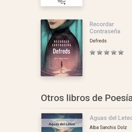
Recordar
Contraseña
Defreds
Otros libros de Poesí
Aguas del Lete
Alba Sanchis Dolz