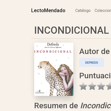
LectoMendado
Catálogo
Colecci
INCONDICIONAL 
Autor d
DEFREDS
Puntuac
Resumen de
Incondic