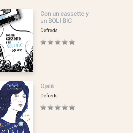
Con un cassette y
un BOLI BIC
Defreds
Ojalá
Defreds