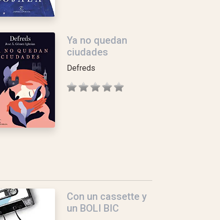
Ya no quedan
ciudades
Defreds
Con un cassette y
un BOLI BIC