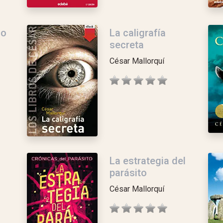
do
La caligrafía
secreta
César Mallorquí
La estrategia del
parásito
César Mallorquí