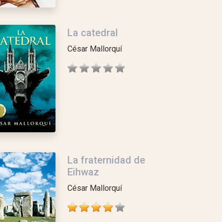
La catedral
César Mallorquí
La fraternidad de
Eihwaz
César Mallorquí