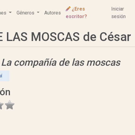
¿Eres
Iniciar
ones
Géneros
Autores
escritor?
sesión
 LAS MOSCAS de César M
e
La compañía de las moscas
Í
ión