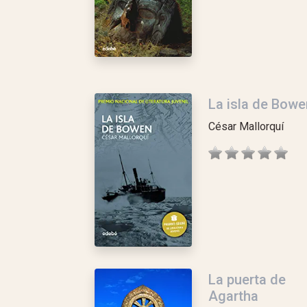
La isla de Bowe
César Mallorquí
La puerta de
Agartha