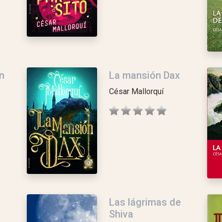
n
La mansión Dax
César Mallorquí
Las lágrimas de
Shiva