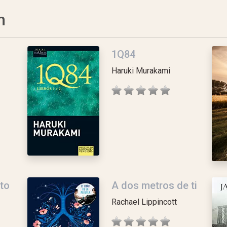
n
1Q84
Haruki Murakami
to
A dos metros de ti
Rachael Lippincott