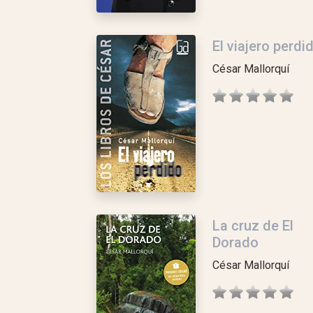
El viajero perdi
César Mallorquí
La cruz de El
Dorado
César Mallorquí