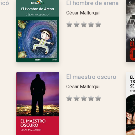
ricó
El hombre de arena
César Mallorquí
El maestro oscuro
César Mallorquí