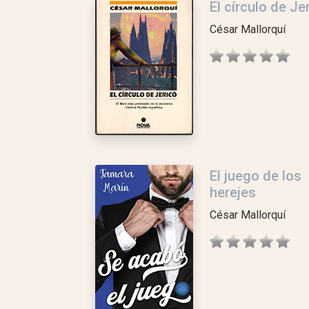
El círculo de Je
César Mallorquí
El juego de los
herejes
César Mallorquí