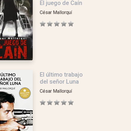
El juego de Caín
César Mallorquí
El último trabajo
del señor Luna
César Mallorquí