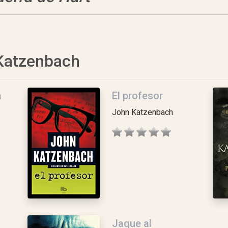
 Katzenbach
a
El profesor
John Katzenbach
Jaque al