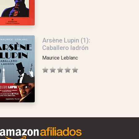
Arsène Lupin (1):
Caballero ladrón
Maurice Leblanc