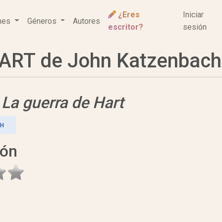
¿Eres
Iniciar
ones
Géneros
Autores
escritor?
sesión
ART de John Katzenbach
e
La guerra de Hart
CH
ión