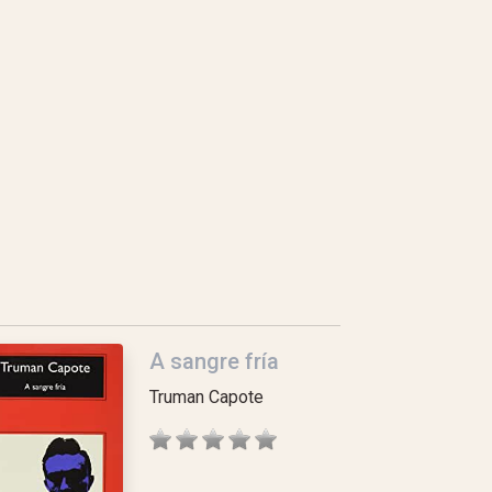
A sangre fría
Truman Capote