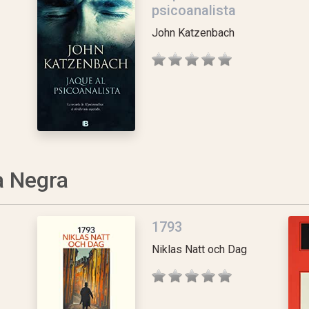
psicoanalista
John Katzenbach
a Negra
1793
Niklas Natt och Dag