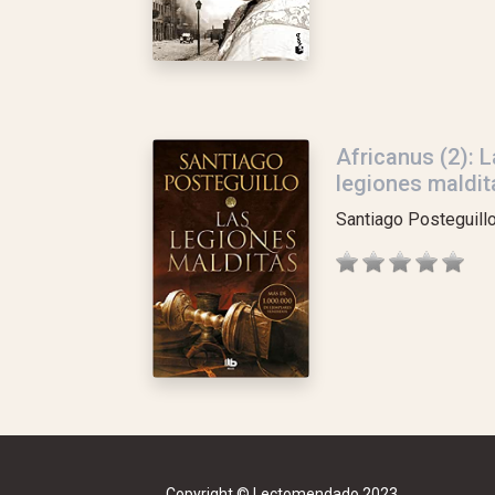
Africanus (2): 
legiones maldit
Santiago Posteguill
Copyright © Lectomendado 2023