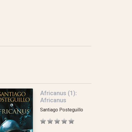
Africanus (1):
Africanus
Santiago Posteguillo