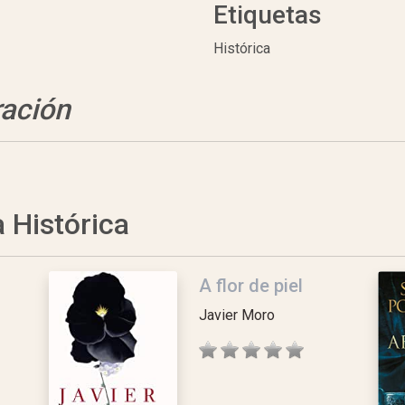
Etiquetas
Histórica
ración
a Histórica
A flor de piel
Javier Moro