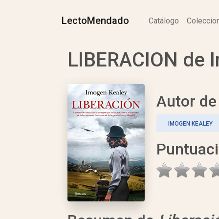
LectoMendado
Catálogo
Colecci
LIBERACION de I
Autor d
IMOGEN KEALEY
Puntuac