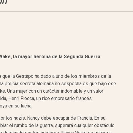
ón
 Wake,
la mayor heroína de la Segunda Guerra
e que la Gestapo ha dado a uno de los miembros de la
e la policía secreta alemana no sospecha es que bajo ese
. Una mujer con un carácter indomable y un valor
vida, Henri Fiocca, un rico empresario francés
ya en su lucha.
or los nazis, Nancy debe escapar de Francia. En su
ar el rumbo de la guerra, superará cualquier obstáculo
do dominado por los hombres, Nancy Wake se ganará a