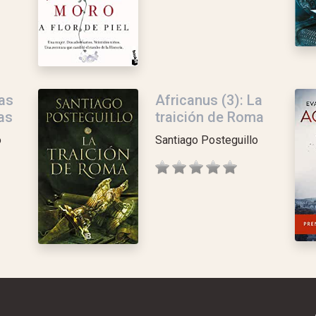
Las
Africanus (3): La
as
traición de Roma
o
Santiago Posteguillo