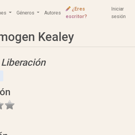
¿Eres
Iniciar
ones
Géneros
Autores
escritor?
sesión
mogen Kealey
e
Liberación
ión