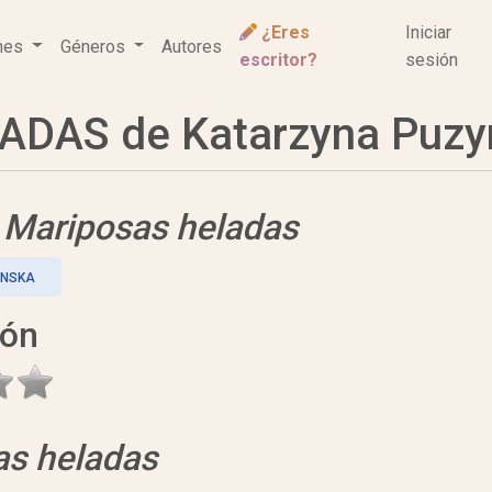
¿Eres
Iniciar
ones
Géneros
Autores
escritor?
sesión
DAS de Katarzyna Puzy
e
Mariposas heladas
YNSKA
ión
as heladas