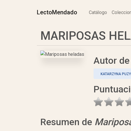
LectoMendado
Catálogo
Colecci
MARIPOSAS HELA
Autor d
KATARZYNA PUZ
Puntuac
Resumen de
Maripos