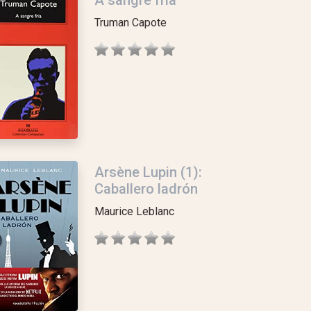
A sangre fría
Truman Capote
Arsène Lupin (1):
Caballero ladrón
Maurice Leblanc