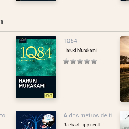
n
1Q84
Haruki Murakami
to
A dos metros de ti
Rachael Lippincott