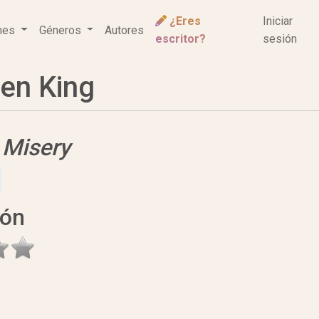
¿Eres
Iniciar
ones
Géneros
Autores
escritor?
sesión
en King
e
Misery
ión