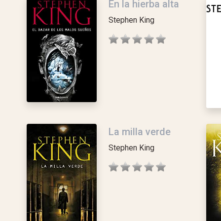
En la hierba alta
Stephen King
La milla verde
Stephen King