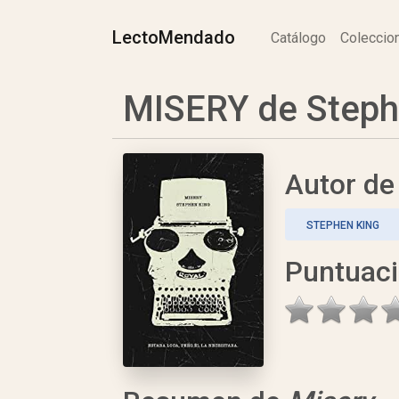
LectoMendado
Catálogo
Colecci
MISERY de Steph
Autor d
STEPHEN KING
Puntuac