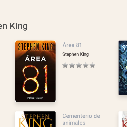
en King
Área 81
Stephen King
Cementerio de
animales