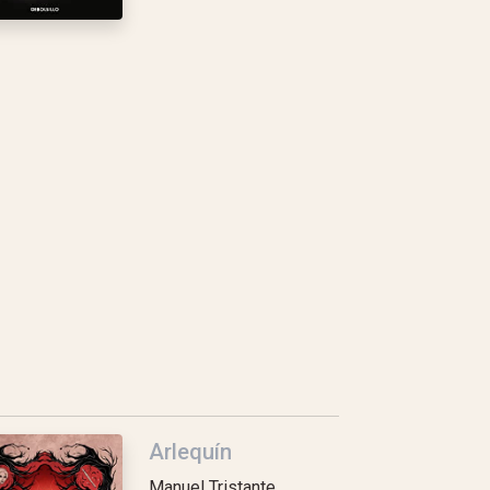
Arlequín
Manuel Tristante