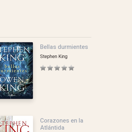
Bellas durmientes
Stephen King
Corazones en la
Atlántida