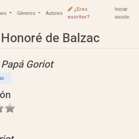
¿Eres
Iniciar
ones
Géneros
Autores
escritor?
sesión
Honoré de Balzac
e
Papá Goriot
AC
ión