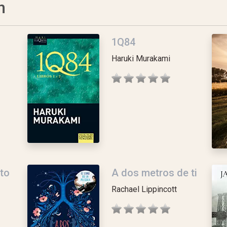
n
1Q84
Haruki Murakami
to
A dos metros de ti
Rachael Lippincott