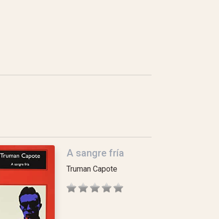
A sangre fría
Truman Capote