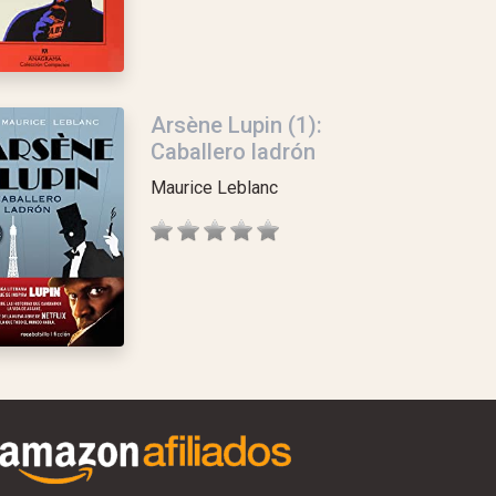
Arsène Lupin (1):
Caballero ladrón
Maurice Leblanc