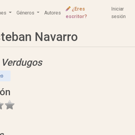
¿Eres
Iniciar
ones
Géneros
Autores
escritor?
sesión
teban Navarro
e
Verdugos
RO
ión