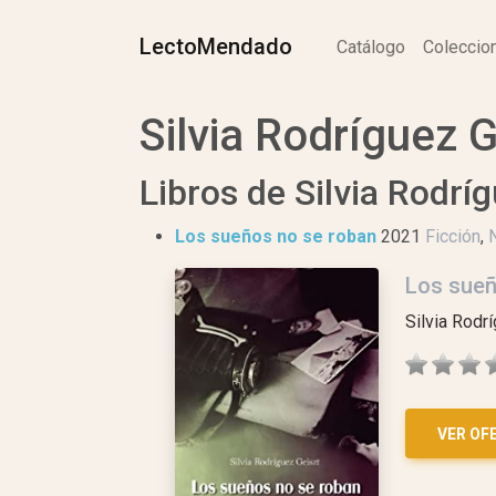
LectoMendado
Catálogo
Colecci
Silvia Rodríguez G
Libros de Silvia Rodrí
Los sueños no se roban
2021
Ficción
,
Los sueñ
Silvia Rodr
VER OF