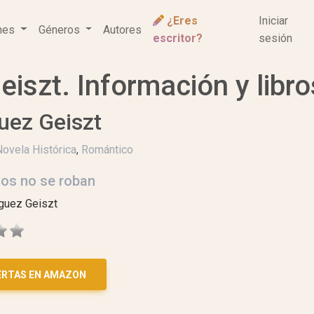
¿Eres
Iniciar
ones
Géneros
Autores
escritor?
sesión
eiszt. Información y libr
guez Geiszt
Novela Histórica
,
Romántico
os no se roban
íguez Geiszt
ERTAS EN AMAZON