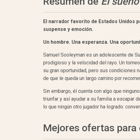
Resumen de
El sueño
El
narrador
favorito de
Estados Unidos
p
suspense y
emoción.
Un hombre. Una
esperanza. Una
oportun
Samuel Sooleyman es un adolescente de Sudá
prodigioso y la velocidad del rayo. Un torn
su gran oportunidad, pero sus condiciones n
de que le queda un largo camino por recorrer
Sin embargo, él cuenta con algo que ningun
triunfar y así ayudar a su familia a escapar d
lo que ningún otro jugador ha logrado: conv
Mejores ofertas par