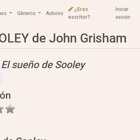
¿Eres
Iniciar
ones
Géneros
Autores
escritor?
sesión
OLEY de John Grisham
e
El sueño de Sooley
ión