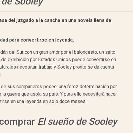
 de Sooley
asa del
juzgado a la cancha
en una
novela
llena de
idad para
convertirse
en
leyenda.
n del Sur con un gran amor por el baloncesto, un salto
eo de exhibición por Estados Unidos puede convertirse en
aturales necesitan trabajo y Sooley pronto se da cuenta
.
o de sus compañeros posee: una feroz determinación por
e la guerra que asola su país. Y para ello necesitará hacer
ertirse en una leyenda en solo doce meses.
a comprar
El sueño de Sooley