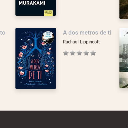
to
A dos metros de ti
Rachael Lippincott