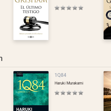
n
1Q84
Haruki Murakami