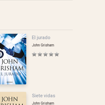
El jurado
John Grisham
Siete vidas
John Grisham