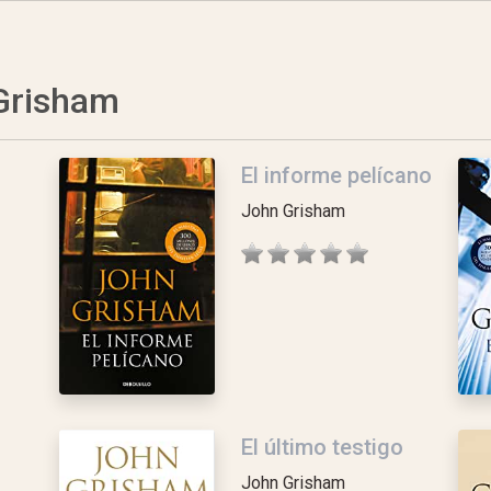
 Grisham
El informe pelícano
John Grisham
El último testigo
John Grisham