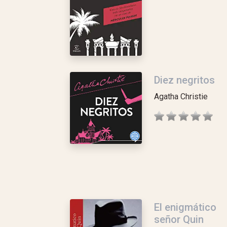
Diez negritos
Agatha Christie
El enigmático
señor Quin