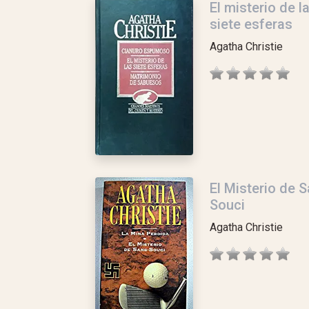
El misterio de l
siete esferas
Agatha Christie
El Misterio de 
Souci
Agatha Christie