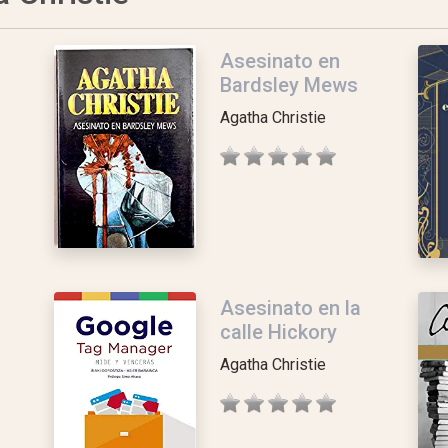
Asesinato en
Bardsley Mews
Agatha Christie
Asesinato en la
calle Hickory
Agatha Christie