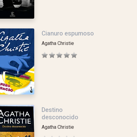
Cianuro espumoso
Agatha Christie
Destino
desconocido
Agatha Christie