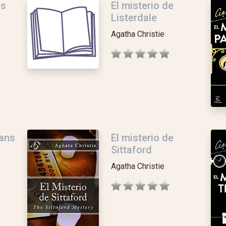
as
El misterio de
Listerdale
Agatha Christie
Sans
El misterio de
Sittaford
Agatha Christie