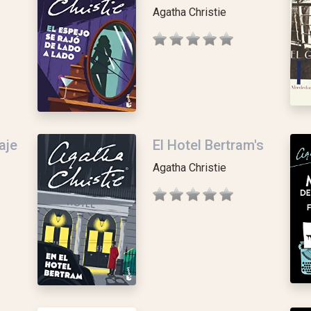
Agatha Christie
aje
El Hotel Bertram's
Agatha Christie