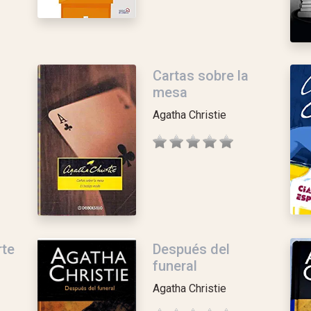
Cartas sobre la
mesa
Agatha Christie
rte
Después del
funeral
Agatha Christie