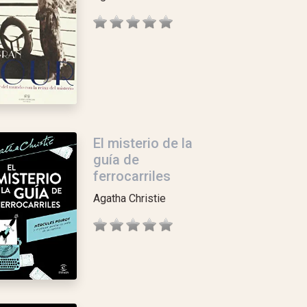
El misterio de la
guía de
ferrocarriles
Agatha Christie