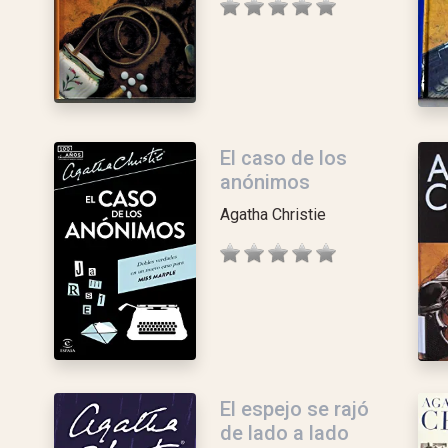
El caso de los
anónimos
Agatha Christie
El espejo se rajó
de lado a lado