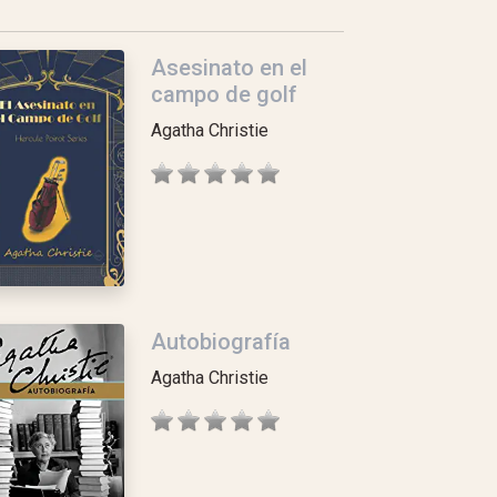
Asesinato en el
campo de golf
Agatha Christie
Autobiografía
Agatha Christie