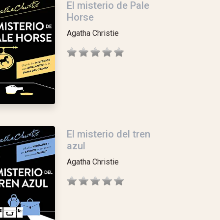
El misterio de Pale
Horse
Agatha Christie
El misterio del tren
azul
Agatha Christie