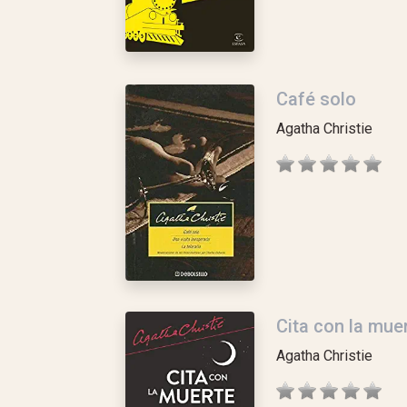
Café solo
Agatha Christie
Cita con la mue
Agatha Christie