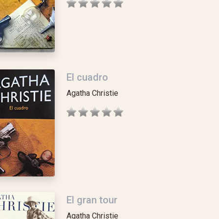
El cuadro
Agatha Christie
El gran tour
Agatha Christie