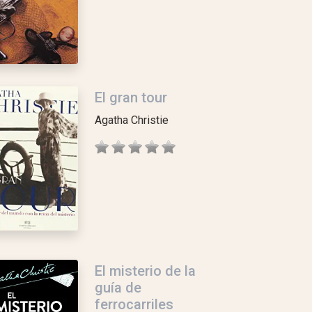
El gran tour
Agatha Christie
El misterio de la
guía de
ferrocarriles