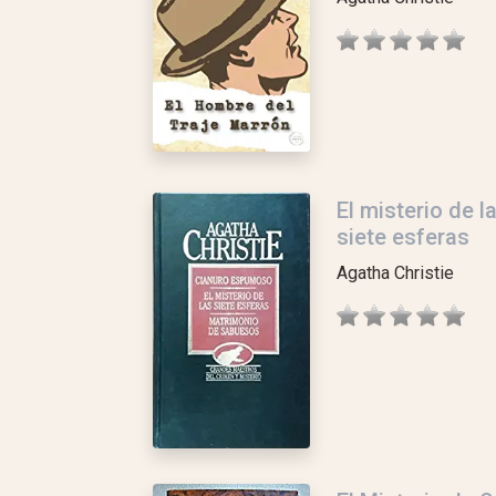
El misterio de l
siete esferas
Agatha Christie