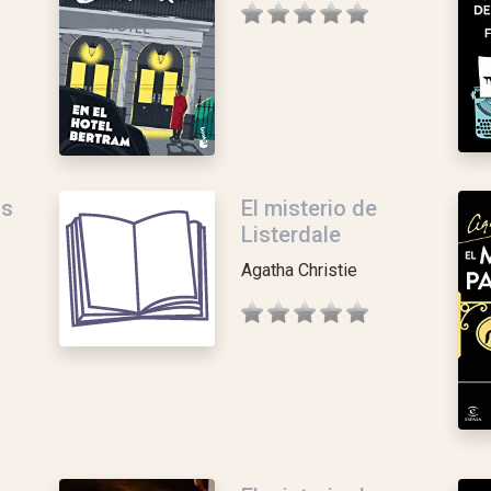
as
El misterio de
Listerdale
Agatha Christie