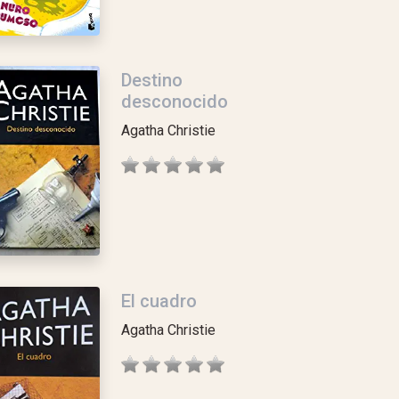
Destino
desconocido
Agatha Christie
El cuadro
Agatha Christie