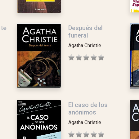
rte
Después del
funeral
Agatha Christie
El caso de los
anónimos
Agatha Christie