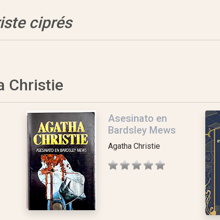
iste ciprés
a Christie
Asesinato en
Bardsley Mews
Agatha Christie