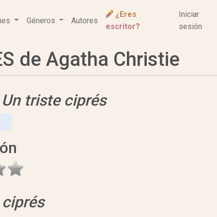
¿Eres
Iniciar
ones
Géneros
Autores
escritor?
sesión
S de Agatha Christie
e
Un triste ciprés
ión
 ciprés