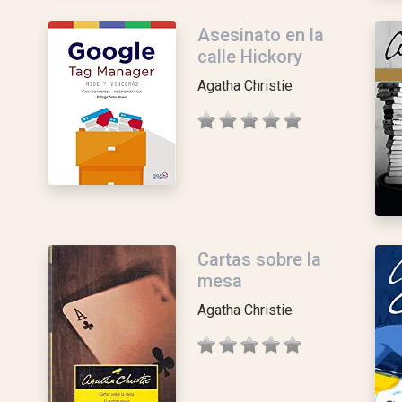
Asesinato en la
calle Hickory
Agatha Christie
Cartas sobre la
mesa
Agatha Christie