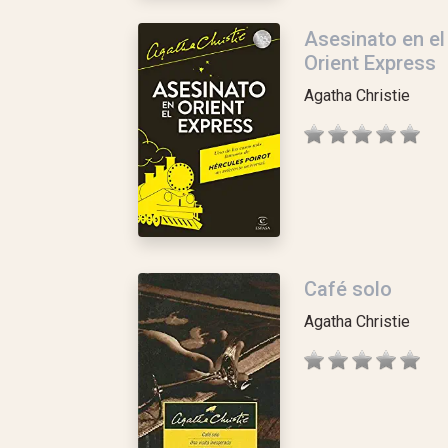
Asesinato en el
Orient Express
Agatha Christie
Café solo
Agatha Christie