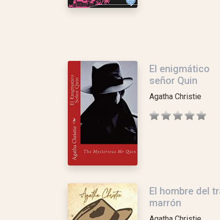
El enigmático
señor Quin
Agatha Christie
El hombre del tr
marrón
Agatha Christie