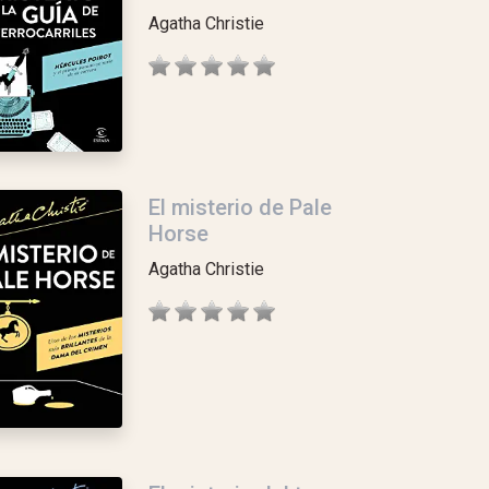
Agatha Christie
El misterio de Pale
Horse
Agatha Christie