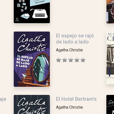
El espejo se rajó
de lado a lado
Agatha Christie
aje
El Hotel Bertram's
Agatha Christie